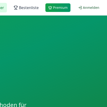
er
Bestenliste
Premium
Anmelden
thoden für