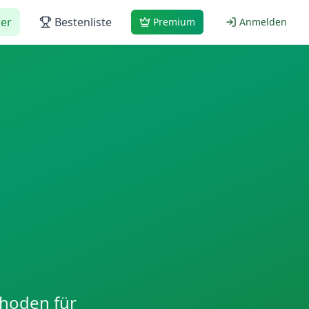
er
Bestenliste
Premium
Anmelden
thoden für